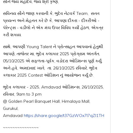
સૌને જય મહાદેવ, જય શ્રી કૃષ્ણ,
સવિનય સૌને જાણ કરવાની કે, ભુદેવ નેટવર્ક Team, સતત
પ્રયત્ન અને મેહનત કરે છે કે, આપણા દીકરા - દીકરીઓ -
પૅરેન્ટ્સ - વડીલો ને એક મંચ ઉપર વિવિધ કર્યો હેઠળ, એકત્ર
કરી શકાય.
સાથે, આપણી Young Talent ને પ્રોત્સાહન આપવાનાં હેતુથી
આપણે, તાજેતર મા, ભુદેવ કલાકાર 2025 પ્રોગ્રામ અંતર્ગત,
05/10/2025 એ સફળતા-પૂર્વક, વડોદરા ઓડિશન્સ પૂર્ણ કર્યું,
અને હવે, અમદાવાદ ખાતે, તા. 26/10/2025 રવિવારે, ભુદેવ
કલાકાર 2025 Contest ઓડિશન નું આયોજન કર્યું છે.
ભુદેવ કલાકાર - 2025, Amdavad ઓડિશન્સ, 26/10/2025,
રવિવાર, 9am to 3 pm
@ Golden Pearl Banquet Hall, Himalaya Mall,
Gurukul,
Amdavad
https://share.google/t37GzWOx7l7qZI1TH
~~~~~~~~~~~~~~~