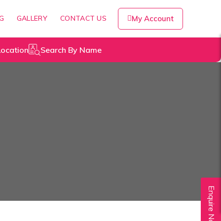
NG
GALLERY
CONTACT US
My Account
Location
Search By Name
Enquire Now