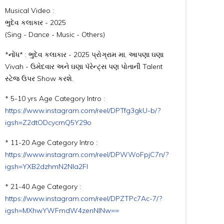
Musical Video :
ભુદેવ કલાકાર - 2025
(Sing - Dance - Music - Others)
*નોંધ* : ભુદેવ કલાકાર - 2025 પ્રોગ્રામ મા, આપણા ઘણા
Vivah - ઉમેદવાર અને ઘણા પૅરેન્ટ્સ પણ પોતાની Talent
સ્ટેજ ઉપર Show કરશે.
* 5-10 yrs Age Category Intro :
https://www.instagram.com/reel/DPTfg3gkU-b/?
igsh=Z2dtODcycmQ5Y29o
* 11-20 Age Category Intro :
https://www.instagram.com/reel/DPWWoFpjC7n/?
igsh=YXB2dzhmN2Nla2Fl
* 21-40 Age Category :
https://www.instagram.com/reel/DPZTPc7Ac-7/?
igsh=MXhwYWFmdW4zenNlNw==