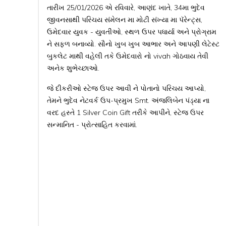
તારીખ 25/01/2026 એ રવિવારે, આણંદ ખાતે, 34મા ભુદેવ
જીવનસાથી પરિચય સંમેલન મા મોટી સંખ્યા મા પૅરેન્ટ્સ,
ઉમેદવાર યુવક - યુવતીઓ, સ્થળ ઉપર પધાર્યા અને પ્રોગ્રામ
ને સફળ બનાવ્યો. સૌનો ખુબ ખુબ આભાર અને આપણી લેટેસ્ટ
બુકલેટ માથી વહેલી તકે ઉમેદવારો નો vivah ગોઠવાય તેવી
અનેક શુભેચ્છાઓ.
જે દીકરીઓ સ્ટેજ ઉપર આવી ને પોતાનો પરિચય આપ્યો,
તેમને ભુદેવ નેટવર્ક ઉપ-પ્રમુખ Smt. અંજલિબેન પંડ્યા ના
વરદ હસ્તે 1 Silver Coin Gift તરીકે આપીને, સ્ટેજ ઉપર
સન્માનિત - પ્રોત્સાહિત કરવામાં.