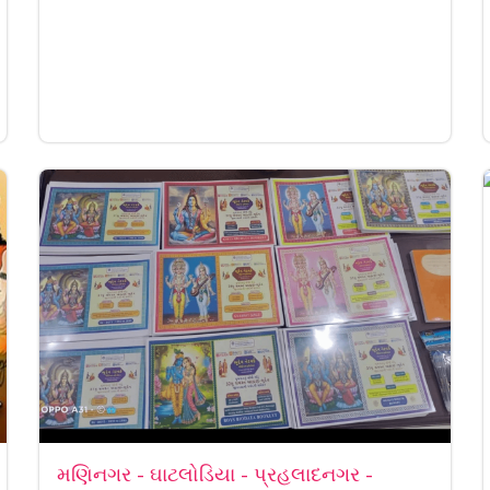
મણિનગર - ઘાટલોડિયા - પ્રહલાદનગર -