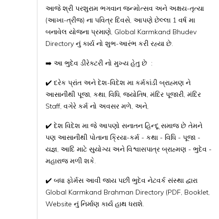
આજે શ્રી પરશુરામ ભગવાન જન્મોત્સવ અને અક્ષય-તૃત્યા
(આખા-ત્રીજ) ના પવિત્ર દિવસે, આપણે છેલ્લા 1 વર્ષ મા
બનાવેલ યોજના પ્રમાણે, Global Karmkand Bhudev
Directory નું કાર્ય નો શુભ-આરંભ કરી રહ્યા છે.
➡️ આ ભુદેવ ડીરેક્ટરી નો મુખ્ય હેતુ છે :
✔️ દરેક પ્રાંત અને દેશ-વિદેશ મા કર્મકાંડી બ્રાહ્મણ ને
આસાનીથી પૂજા, કથા, વિધિ, જ્યોતિષ, મંદિર પૂજારી, મંદિર
Staff, વગેરે કર્મ નો અવસર મળે, અને,
✔️ દેશ વિદેશ મા જે આપણો સનાતન હિન્દૂ સમાજ છે તેમને
પણ આસાનીથી પોતાના ક્રિયા-કર્મ - કથા - વિધિ - પૂજા -
યજ્ઞ, આદિ માટે સુયોગ્ય અને વિશ્વાસપાત્ર બ્રાહ્મણ - ભુદેવ -
મહારાજ મળી શકે.
✔️ બધા ફોર્મસ આવી જાય પછી ભુદેવ નેટવર્ક સંસ્થા દ્વારા
Global Karmkand Brahman Directory (PDF, Booklet,
Website નું નિર્માણ કાર્ય હાથ ધરાશે.