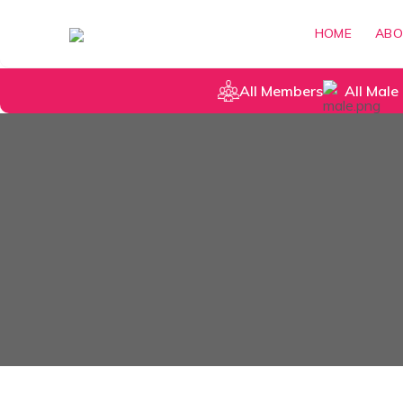
HOME
ABO
All Members
All Male 