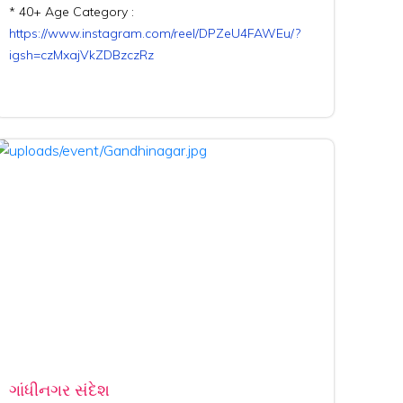
* 40+ Age Category :
https://www.instagram.com/reel/DPZeU4FAWEu/?
igsh=czMxajVkZDBzczRz
ગાંધીનગર સંદેશ