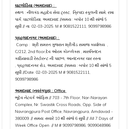
ઘાટલોડિયા (અમદાવાદ) :
સ્થળ : નીલકંઠ મહાદેવ સેવા ટ્રસ્ટ, ત્રિપદા સ્કૂલની સામે, રન્ના
પાર્ક, ઘાટલોડિયા, અમદાવાદ //સમય : બપોર 10 થી સાંજે 5
સુધી // તા. 02-03-2025. M # 9081522111, 9099798986
પ્રહલાદનગર (અમદાવાદ) :
Camp : શ્રી સમસ્ત ગુજરાત શ્રીગૌડ સમાજ કાર્યાલય ,
C/212, 2nd floor,દેવ ઓરમ કોમ્પ્લેક્સ , મારુતિનંદન
કાઠિયાવાડી રેસ્ટોરન્ટ ની પાછળ, આનંદનગર ચાર રસ્તા
, પ્રહલાદનગર રોડ, અમદાવાદ //સમય : બપોર 10 થી સાંજે 5
સુધી //Date: 02-03-2025 M # 9081522111,
9099798986
અમદાવાદ (નવરંગપુરા) : Office
ભૂદેવ નેટવર્ક ઓફિસ // 703 - 7th Floor, Nar-Narayan
Complex, Nr. Swastik Cross Roads, Opp. Side of
Navrangpura Post Office, Navrangpura, Amdavad -
380009. // સમય: સવારે 10 થી સાંજે 6 સુધી // All 7 Days of
Week Office Open // M # 9099798986, 9099048986