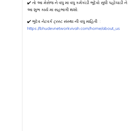
✔️ તો આ મેસેજ ને વધુ મા વધુ કર્મકાંડી ભૂદેવો સુધી પહોંચાડી ને
આ શુભ કાર્ય મા સહભાગી થશો.
✔️ ભુદેવ નેટવર્ક ટ્રસ્ટ સંસ્થા ની વધુ માહિતી :
https://bhudevnetworkvivah.com/home/about_us