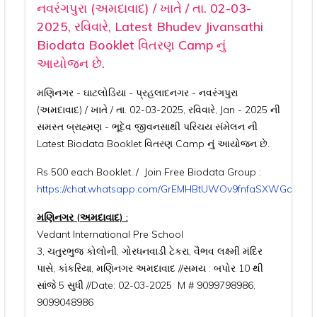
નવરંગપુરા (અમદાવાદ) / ખાતે / તા. 02-03-
2025, રવિવારે, Latest Bhudev Jivansathi
Biodata Booklet વિતરણ Camp નું
આયોજન છે.
મણિનગર - ઘાટલોડિયા - પ્રહલાદનગર - નવરંગપુરા
(અમદાવાદ) / ખાતે / તા. 02-03-2025, રવિવારે, Jan - 2025 ની
સમસ્ત બ્રાહ્મણ - ભૂદેવ જીવનસાથી પરિચય સંમેલન ની
Latest Biodata Booklet વિતરણ Camp નું આયોજન છે.
Rs 500 each Booklet. / Join Free Biodata Group :
https://chat.whatsapp.com/GrEMHBtUWOv9fnfaSXWGdX
મણિનગર (અમદાવાદ) :
Vedant International Pre School
3, ચતુરભુજ કોલોની, ગોરધનવાડી ટેકરા, વૈભવ લક્ષ્મી મંદિર
પાસે, કાંકરિયા, મણિનગર અમદાવાદ //સમય : બપોર 10 થી
સાંજે 5 સુધી //Date: 02-03-2025 M # 9099798986,
9099048986