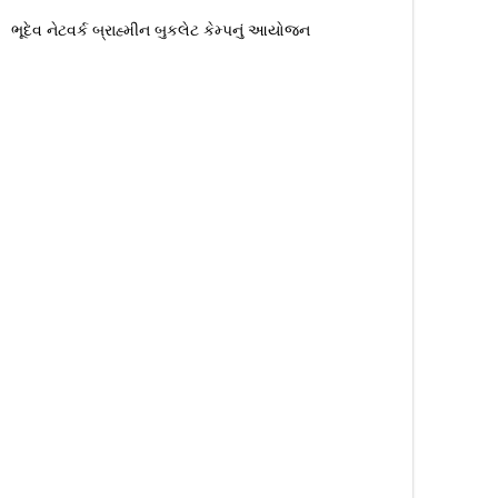
ભૂદેવ નેટવર્ક બ્રાહ્મીન બુકલેટ કેમ્પનું આયોજન